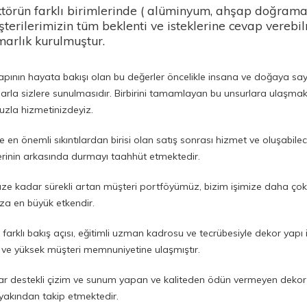
törün farklı birimlerinde ( alüminyum, ahşap doğrama 
terilerimizin tüm beklenti ve isteklerine cevap verebil
arlık kurulmuştur.
pının hayata bakışı olan bu değerler öncelikle insana ve doğaya saygı,
arla sizlere sunulmasıdır. Birbirini tamamlayan bu unsurlara ulaşmak
zla hizmetinizdeyiz.
 en önemli sıkıntılardan birisi olan satış sonrası hizmet ve oluşabile
erinin arkasında durmayı taahhüt etmektedir.
e kadar sürekli artan müşteri portföyümüz, bizim işimize daha çok
a en büyük etkendir.
i, farklı bakış açısı, eğitimli uzman kadrosu ve tecrübesiyle dekor y
 ve yüksek müşteri memnuniyetine ulaşmıştır.
ar destekli çizim ve sunum yapan ve kaliteden ödün vermeyen dekor yap
akından takip etmektedir.