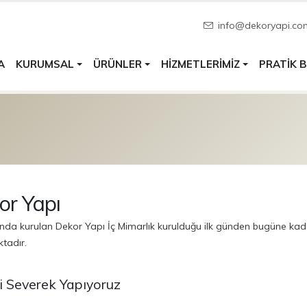
info@dekoryapi.co
A
PRATIK B
KURUMSAL
ÜRÜNLER
HIZMETLERIMIZ
or Yapı
ında kurulan Dekor Yapı İç Mimarlık kurulduğu ilk günden bugüne kada
tadır.
zi Severek Yapıyoruz