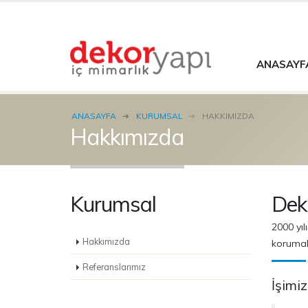
ANASAYF
ANASAYFA
KURUMSAL
HAKKIMIZDA
Hakkımızda
Kurumsal
Dek
2000 yıl
Hakkımızda
korumak
Referanslarımız
İşimi