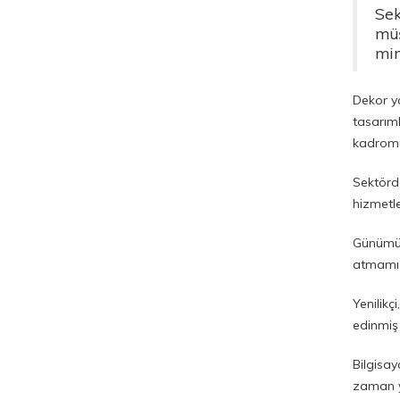
Sek
müş
mim
Dekor ya
tasarıml
kadromu
Sektörde
hizmetl
Günümüz
atmamız
Yenilikç
edinmiş
Bilgisay
zaman y