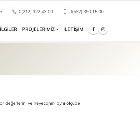
m
0(212) 322 43 00
0(552) 390 15 00
ILGILER
İLETIŞIM
PROJELERIMIZ
r değerlerini ve heyecanını aynı ölçüde