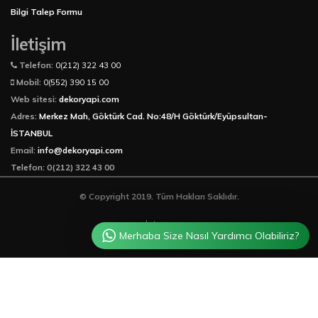
Bilgi Talep Formu
İletişim
Telefon:
0(212) 322 43 00
Mobil:
0(552) 390 15 00
Web sitesi:
dekoryapi.com
Adres:
Merkez Mah, Göktürk Cad. No:48/H Göktürk/Eyüpsultan-
İSTANBUL
Email:
info@dekoryapi.com
Telefon: 0(212) 322 43 00
© Copyright 2019. Tüm Hakları Saklıdır.
web tasarım
Merhaba Size Nasıl Yardımcı Olabiliriz?