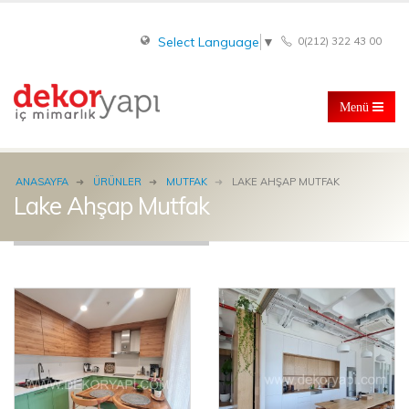
0(212) 322 43 00
Select Language
▼
ANASAYFA
ÜRÜNLER
MUTFAK
LAKE AHŞAP MUTFAK
Lake Ahşap Mutfak