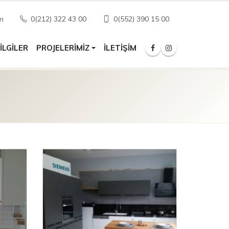
m
0(212) 322 43 00
0(552) 390 15 00
ILGILER
İLETIŞIM
PROJELERIMIZ