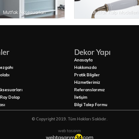
Mutfak Aksesuarları
Mutfak Kulp Modelleri
ler
Dekor Yapı
Anasayfa
Tezgahı
Hakkımızda
olabı
Pratik Bilgiler
Hizmetlerimiz
ksesuarları
Referanslarımız
 Ray Dolap
İletişim
ası
Bilgi Talep Formu
© Copyright 2019. Tüm Hakları Saklıdır.
web tasarım